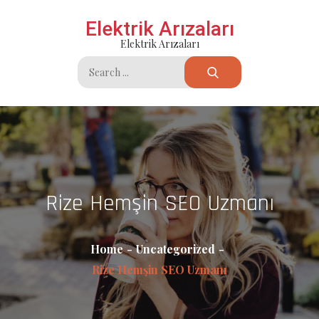
Skip
Elektrik Arızaları
to
Elektrik Arızaları
content
Search
for:
Rize Hemşin SEO Uzmanı
Home
Uncategorized
Rize Hemşin SEO Uzmanı