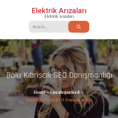
Skip
Elektrik Arızaları
to
Elektrik Arızaları
content
Search
for:
Bolu Kıbrıscık SEO Danışmanlığı
Home
Uncategorized
Bolu Kıbrıscık SEO Danışmanlığı