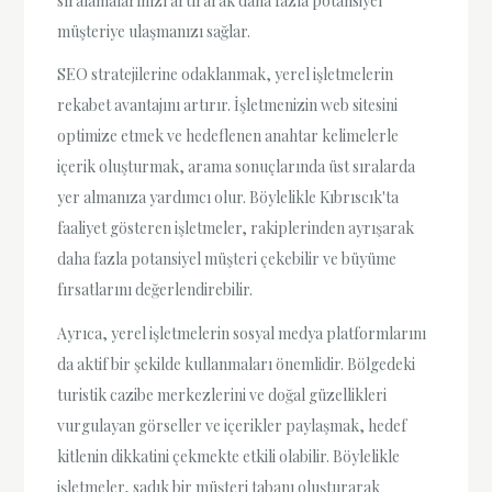
sıralamalarınızı artırarak daha fazla potansiyel
müşteriye ulaşmanızı sağlar.
SEO stratejilerine odaklanmak, yerel işletmelerin
rekabet avantajını artırır. İşletmenizin web sitesini
optimize etmek ve hedeflenen anahtar kelimelerle
içerik oluşturmak, arama sonuçlarında üst sıralarda
yer almanıza yardımcı olur. Böylelikle Kıbrıscık'ta
faaliyet gösteren işletmeler, rakiplerinden ayrışarak
daha fazla potansiyel müşteri çekebilir ve büyüme
fırsatlarını değerlendirebilir.
Ayrıca, yerel işletmelerin sosyal medya platformlarını
da aktif bir şekilde kullanmaları önemlidir. Bölgedeki
turistik cazibe merkezlerini ve doğal güzellikleri
vurgulayan görseller ve içerikler paylaşmak, hedef
kitlenin dikkatini çekmekte etkili olabilir. Böylelikle
işletmeler, sadık bir müşteri tabanı oluşturarak