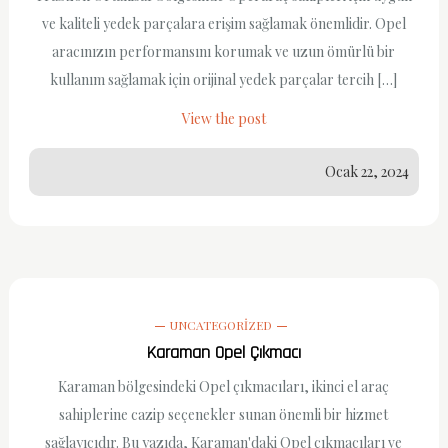
ve kaliteli yedek parçalara erişim sağlamak önemlidir. Opel
aracınızın performansını korumak ve uzun ömürlü bir
kullanım sağlamak için orijinal yedek parçalar tercih […]
View the post
Ocak 22, 2024
UNCATEGORIZED
Karaman Opel Çıkmacı
Karaman bölgesindeki Opel çıkmacıları, ikinci el araç
sahiplerine cazip seçenekler sunan önemli bir hizmet
sağlayıcıdır. Bu yazıda, Karaman'daki Opel çıkmacıları ve