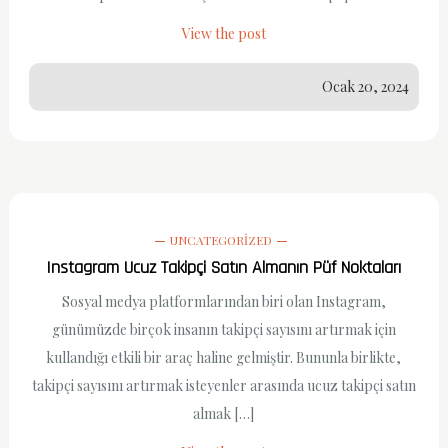
View the post
Ocak 20, 2024
UNCATEGORIZED
Instagram Ucuz Takipçi Satın Almanın Püf Noktaları
Sosyal medya platformlarından biri olan Instagram,
günümüzde birçok insanın takipçi sayısını artırmak için
kullandığı etkili bir araç haline gelmiştir. Bununla birlikte,
takipçi sayısını artırmak isteyenler arasında ucuz takipçi satın
almak […]