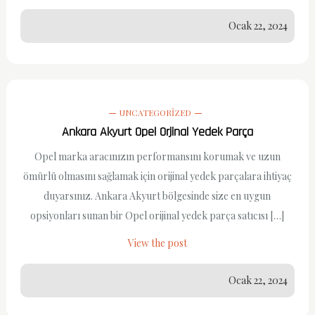
Ocak 22, 2024
UNCATEGORIZED
Ankara Akyurt Opel Orjinal Yedek Parça
Opel marka aracınızın performansını korumak ve uzun
ömürlü olmasını sağlamak için orijinal yedek parçalara ihtiyaç
duyarsınız. Ankara Akyurt bölgesinde size en uygun
opsiyonları sunan bir Opel orijinal yedek parça satıcısı […]
View the post
Ocak 22, 2024