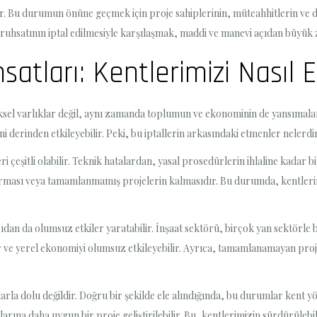
r. Bu durumun önüne geçmek için proje sahiplerinin, müteahhitlerin ve diğer
ruhsatının iptal edilmesiyle karşılaşmak, maddi ve manevi açıdan büyük z
satları: Kentlerimizi Nasıl E
sel varlıklar değil, aynı zamanda toplumun ve ekonominin de yansımalarıd
i derinden etkileyebilir. Peki, bu iptallerin arkasındaki etmenler nelerdi
ri çeşitli olabilir. Teknik hatalardan, yasal prosedürlerin ihlaline kadar 
rması veya tamamlanmamış projelerin kalmasıdır. Bu durumda, kentlerimi
dan da olumsuz etkiler yaratabilir. İnşaat sektörü, birçok yan sektörle b
ir ve yerel ekonomiyi olumsuz etkileyebilir. Ayrıca, tamamlanamayan proje
rla dolu değildir. Doğru bir şekilde ele alındığında, bu durumlar kent yön
rına daha uygun bir proje geliştirilebilir. Bu, kentlerimizin sürdürülebilir