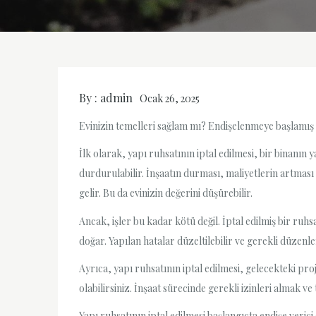
By :
admin
Ocak 26, 2025
Evinizin temelleri sağlam mı? Endişelenmeye başlamış o
İlk olarak, yapı ruhsatının iptal edilmesi, bir binanın
durdurulabilir. İnşaatın durması, maliyetlerin artması
gelir. Bu da evinizin değerini düşürebilir.
Ancak, işler bu kadar kötü değil. İptal edilmiş bir ruh
doğar. Yapılan hatalar düzeltilebilir ve gerekli düzen
Ayrıca, yapı ruhsatının iptal edilmesi, gelecekteki pro
olabilirsiniz. İnşaat sürecinde gerekli izinleri almak
Yapı ruhsatının iptal edilmesi başlangıçta endişe veri