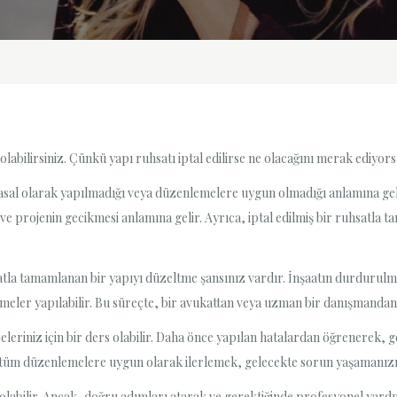
labilirsiniz. Çünkü yapı ruhsatı iptal edilirse ne olacağını merak ediyor
 yasal olarak yapılmadığı veya düzenlemelere uygun olmadığı anlamına geli
 ve projenin gecikmesi anlamına gelir. Ayrıca, iptal edilmiş bir ruhsatl
satla tamamlanan bir yapıyı düzeltme şansınız vardır. İnşaatın durdurulması
lemeler yapılabilir. Bu süreçte, bir avukattan veya uzman bir danışmanda
jeleriniz için bir ders olabilir. Daha önce yapılan hatalardan öğrenerek, g
 ve tüm düzenlemelere uygun olarak ilerlemek, gelecekte sorun yaşamanızı
ci olabilir. Ancak, doğru adımları atarak ve gerektiğinde profesyonel yard