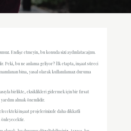
sunuz. Endişe etmeyin, bu konuda sizi aydınlatacağım.
r. Peki, bu ne anlama geliyor? İlk etapta, inşaat süreci
a tamamlanan bina, yasal olarak kullanılamaz duruma
yla birlikte, eksiklikleri gidermek için bir fırsat
n yardım almak önemlidir.
elecekteki inşaat projelerinizde daha dikkatli
 önleyecektir.
ım alarak, bu durumu düzeltebilirsiniz. Ayrıca, bu