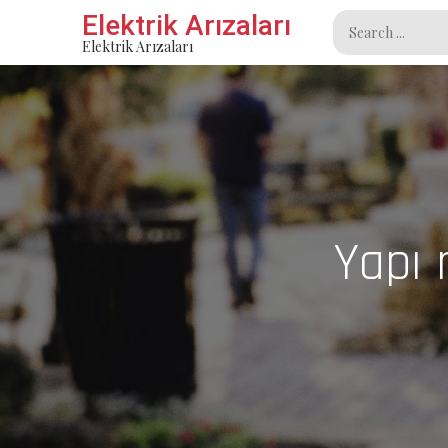
Skip
Elektrik Arızaları
Search
to
Elektrik Arızaları
for:
content
Yapı 