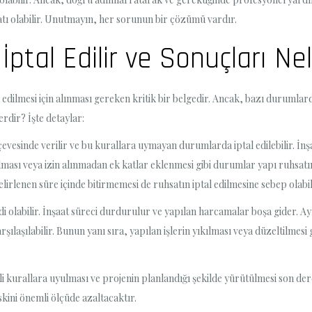
atı olabilir. Unutmayın, her sorunun bir çözümü vardır.
ptal Edilir ve Sonuçları Nel
 edilmesi için alınması gereken kritik bir belgedir. Ancak, bazı durumlard
rdir? İşte detaylar:
çevesinde verilir ve bu kurallara uymayan durumlarda iptal edilebilir. İnş
ası veya izin alınmadan ek katlar eklenmesi gibi durumlar yapı ruhsatının
elirlenen süre içinde bitirmemesi de ruhsatın iptal edilmesine sebep olabil
i olabilir. İnşaat süreci durdurulur ve yapılan harcamalar boşa gider. Ayr
ılaşılabilir. Bunun yanı sıra, yapılan işlerin yıkılması veya düzeltilme
i kurallara uyulması ve projenin planlandığı şekilde yürütülmesi son der
skini önemli ölçüde azaltacaktır.