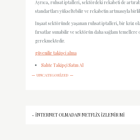
Ayrıca, ruhsat iptalleri, sektördeki rekabeti de artıra
standartları yükseltebilir ve rekabetin artmasıyla birl
Inşaat sektöründe yaşanan ruhsat iptalleri, bir kriz ol
fırsatlar sunabilir ve sektörün daha sağlam temellere 
gerekmektedir.
güvenilir takipçi alma
Sahte Takipçi Satın Al
UNCATEGORIZED
Yazı
İNTERNET OLMADAN NETFLIX IZLENIR MI
gezinmesi