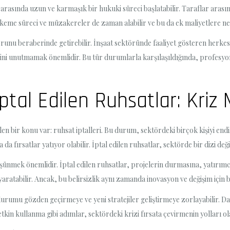
 arasında uzun ve karmaşık bir hukuki süreci başlatabilir. Taraflar arasın
eme süreci ve müzakereler de zaman alabilir ve bu da ek maliyetlere ned
sorunu beraberinde getirebilir. İnşaat sektöründe faaliyet gösteren herkes
ğini unutmamak önemlidir. Bu tür durumlarla karşılaşıldığında, profesyo
tal Edilen Ruhsatlar: Kriz M
ir konu var: ruhsat iptalleri. Bu durum, sektördeki birçok kişiyi endişel
a fırsatlar yatıyor olabilir. İptal edilen ruhsatlar, sektörde bir dizi deği
üşünmek önemlidir. İptal edilen ruhsatlar, projelerin durmasına, yatırımcı
yaratabilir. Ancak, bu belirsizlik aynı zamanda inovasyon ve değişim için b
durumu gözden geçirmeye ve yeni stratejiler geliştirmeye zorlayabilir. D
kin kullanma gibi adımlar, sektördeki krizi fırsata çevirmenin yolları ola