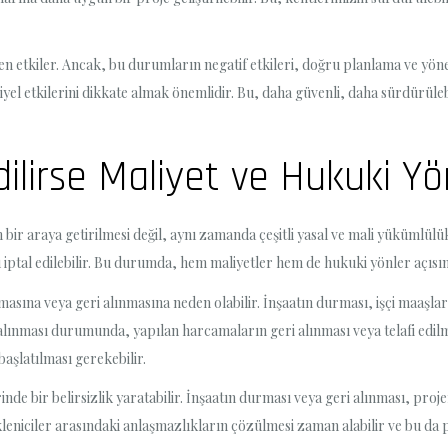
en etkiler. Ancak, bu durumların negatif etkileri, doğru planlama ve yönet
iyel etkilerini dikkate almak önemlidir. Bu, daha güvenli, daha sürdürülebil
dilirse Maliyet ve Hukuki Yö
ın bir araya getirilmesi değil, aynı zamanda çeşitli yasal ve mali yükümlülü
iptal edilebilir. Bu durumda, hem maliyetler hem de hukuki yönler açısınd
masına veya geri alınmasına neden olabilir. İnşaatın durması, işçi maaşlar
i alınması durumunda, yapılan harcamaların geri alınması veya telafi edil
başlatılması gerekebilir.
nde bir belirsizlik yaratabilir. İnşaatın durması veya geri alınması, proj
kleniciler arasındaki anlaşmazlıkların çözülmesi zaman alabilir ve bu da pr