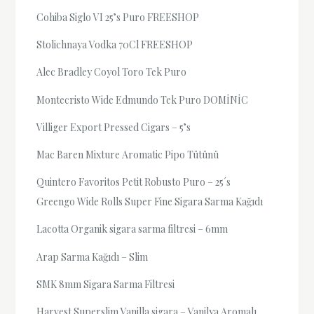
Cohiba Siglo VI 25’s Puro FREESHOP
Stolichnaya Vodka 70Cl FREESHOP
Alec Bradley Coyol Toro Tek Puro
Montecristo Wide Edmundo Tek Puro DOMİNİC
Villiger Export Pressed Cigars – 5’s
Mac Baren Mixture Aromatic Pipo Tütünü
Quintero Favoritos Petit Robusto Puro – 25´s
Greengo Wide Rolls Super Fine Sigara Sarma Kağıdı
Lacotta Organik sigara sarma filtresi – 6mm
Arap Sarma Kağıdı – Slim
SMK 8mm Sigara Sarma Filtresi
Harvest Superslim Vanilla sigara – Vanilya Aromalı