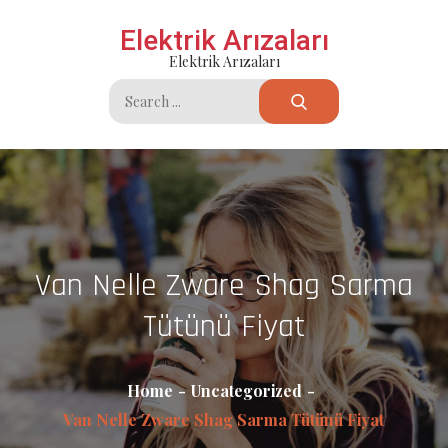
Skip
Elektrik Arızaları
to
Elektrik Arızaları
content
Search
for:
Van Nelle Zware Shag Sarma
Tütünü Fiyat
Home
Uncategorized
Van Nelle Zware Shag Sarma Tütünü Fiyat