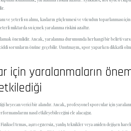
ir.
anı ve yeterli su alımı, kasların güçlenmesi ve vücudun toparlanması için
terli miktarda su içmek yaralanma riskini azaltır.
gulamak önemlidir. Ancak, yaralanma durumunda herhangi bir belirti var
a ciddi sorunların önüne geçebilir. Unutmayın, spor yaparken dikkatli ol
ar için yaralanmaların önem
tkilediği
ştiği heyecan verici bir alandır. Ancak, profesyonel sporcular için yara
formanslarını nasıl etkileyebileceğini ele alacağız.
iziksel temas, aşırı egzersiz, yanlış teknikler veya aniden değişen hareke