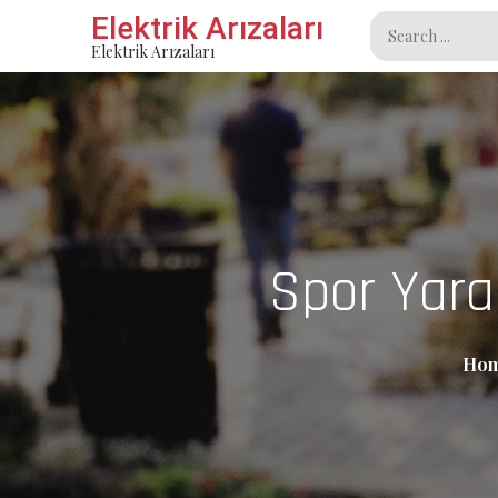
Skip
Elektrik Arızaları
Search
to
Elektrik Arızaları
for:
content
Spor Yara
Ho