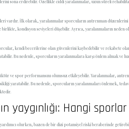
rini sona erdirebilir. Özellikle ciddi yaralanmalar, uzun süreli rehabilit
leri vardır. İlk olarak, yaralanmalar sporcuların antrenman düzenlerini
 birlikte, kondisyon seviyeleri düşebilir. Ayrıca, yaralanmaların neden 
cular, kendi becerilerine olan güvenlerini kaybedebilir ve rekabete olan
aratabilir. Bu nedenle, sporcuların yaralanmalara karşı önlem almak ve hız
tür ve spor performansını olumsuz etkileyebilir. Yaralanmalar, antrenma
ikliği yaratabilir. Bu nedenle, sporcuların yaralanmaları önlemek, tedavi
tedir.
n yaygınlığı: Hangi sporlar 
yardımcı olurken, bazen de bir dizi potansiyel riski beraberinde getirebil