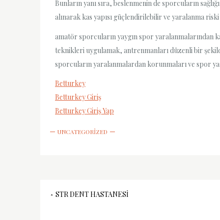
Bunların yanı sıra, beslenmenin de sporcuların sağlığ
alınarak kas yapısı güçlendirilebilir ve yaralanma riski a
amatör sporcuların yaygın spor yaralanmalarından kaç
teknikleri uygulamak, antrenmanları düzenli bir şekil
sporcuların yaralanmalardan korunmaları ve spor ya
Betturkey
Betturkey Giriş
Betturkey Giriş Yap
UNCATEGORIZED
Yazı
STR DENT HASTANESI