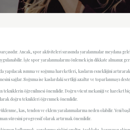
rçasıdır. Ancak, spor aktiviteleri sırasında yaralanmalar meydana gelebi
uygulanabilir. İşte spor yaralanmalarını önlemek için dikkate almanız ger
 yapılacak ısınma ve soğuma hareketleri, kasların esnekliğini artırarak 
tmesini sağlar. Soğuma ise kaslardaki sertliği azaltır ve toparlanmayı deste
n tekniklerin öğrenilmesi önemlidir. Doğru vücut mekaniği ve hareket biç
alarak doğru teknikleri öğrenmek önemlidir.
üklenme, kas, tendon ve eklem yaralanmalarına neden olabilir. Yeni baş
an süresini progressif olarak artırmak önemlidir.
pman kullanmak, yaralanma riskini azaltır. Ayakkabı, koruyucu ekipma