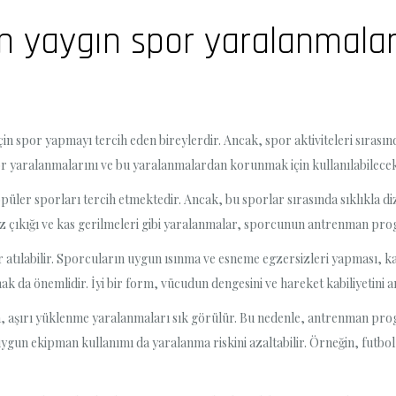
in yaygın spor yaralanmala
in spor yapmayı tercih eden bireylerdir. Ancak, spor aktiviteleri sırasın
yaralanmalarını ve bu yaralanmalardan korunmak için kullanılabilecek ön
püler sporları tercih etmektedir. Ancak, bu sporlar sırasında sıklıkla d
z çıkığı ve kas gerilmeleri gibi yaralanmalar, sporcunun antrenman progra
tılabilir. Sporcuların uygun ısınma ve esneme egzersizleri yapması, kas
k da önemlidir. İyi bir form, vücudun dengesini ve hareket kabiliyetini a
a, aşırı yüklenme yaralanmaları sık görülür. Bu nedenle, antrenman prog
 uygun ekipman kullanımı da yaralanma riskini azaltabilir. Örneğin, futb