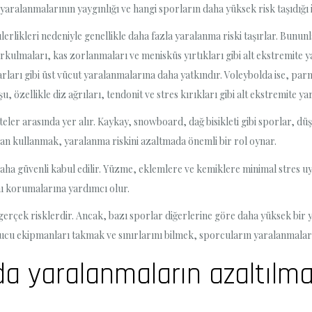
 yaralanmalarının yaygınlığı ve hangi sporların daha yüksek risk taşıdığı 
pülerlikleri nedeniyle genellikle daha fazla yaralanma riski taşırlar. Bunun
urkulmaları, kas zorlanmaları ve menisküs yırtıkları gibi alt ekstremite yar
arları gibi üst vücut yaralanmalarına daha yatkındır. Voleybolda ise, par
 özellikle diz ağrıları, tendonit ve stres kırıkları gibi alt ekstremite yara
eler arasında yer alır. Kaykay, snowboard, ​​dağ bisikleti gibi sporlar, 
an kullanmak, yaralanma riskini azaltmada önemli bir rol oynar.
aha güvenli kabul edilir. Yüzme, eklemlere ve kemiklere minimal stres uyg
ı korumalarına yardımcı olur.
 gerçek risklerdir. Ancak, bazı sporlar diğerlerine göre daha yüksek bir
u ekipmanları takmak ve sınırlarını bilmek, sporcuların yaralanmalard
da yaralanmaların azaltılmas