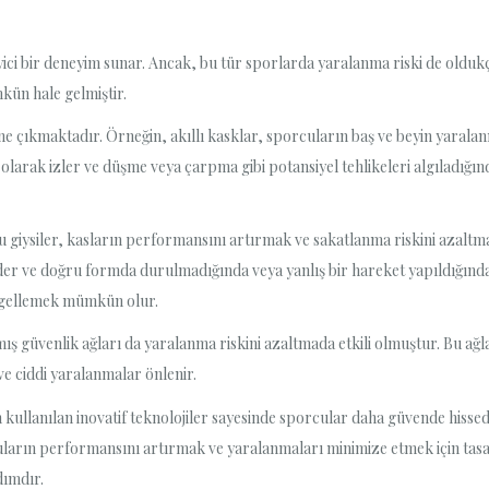
yici bir deneyim sunar. Ancak, bu tür sporlarda yaralanma riski de oldukça
kün hale gelmiştir.
e çıkmaktadır. Örneğin, akıllı kasklar, sporcuların baş ve beyin yaralan
 olarak izler ve düşme veya çarpma gibi potansiyel tehlikeleri algıladığın
 Bu giysiler, kasların performansını artırmak ve sakatlanma riskini azaltmak
der ve doğru formda durulmadığında veya yanlış bir hareket yapıldığında 
engellemek mümkün olur.
nmış güvenlik ağları da yaralanma riskini azaltmada etkili olmuştur. Bu 
ve ciddi yaralanmalar önlenir.
n kullanılan inovatif teknolojiler sayesinde sporcular daha güvende his
orcuların performansını artırmak ve yaralanmaları minimize etmek için ta
dımdır.