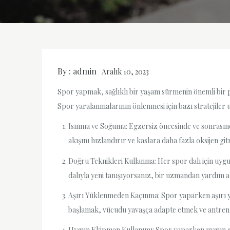
By :
admin
Aralık 10, 2023
Spor yapmak, sağlıklı bir yaşam sürmenin önemli bir pa
Spor yaralanmalarının önlenmesi için bazı stratejiler 
Isınma ve Soğuma: Egzersiz öncesinde ve sonrasında
akışını hızlandırır ve kaslara daha fazla oksijen gi
Doğru Teknikleri Kullanma: Her spor dalı için uygu
dalıyla yeni tanışıyorsanız, bir uzmandan yardım 
Aşırı Yüklenmeden Kaçınma: Spor yaparken aşırı y
başlamak, vücudu yavaşça adapte etmek ve antrenm
Uygun Ekipman Kullanımı: Spor yaparken uygun eki