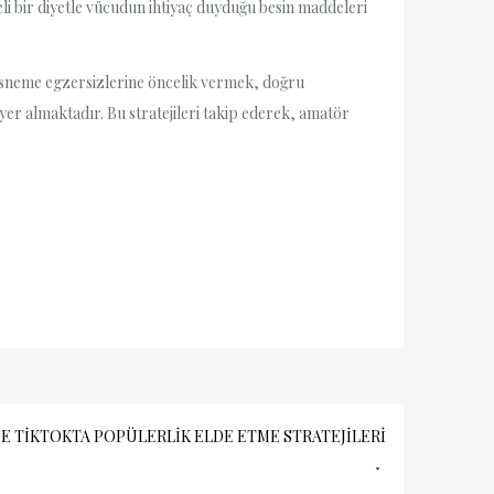
i bir diyetle vücudun ihtiyaç duyduğu besin maddeleri
esneme egzersizlerine öncelik vermek, doğru
er almaktadır. Bu stratejileri takip ederek, amatör
E TIKTOKTA POPÜLERLIK ELDE ETME STRATEJILERI