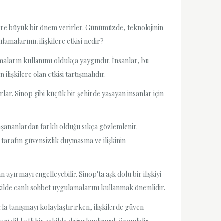
kilere büyük bir önem verirler. Günümüzde, teknolojinin
amalarının ilişkilere etkisi nedir?
amaların kullanımı oldukça yaygındır. İnsanlar, bu
 ilişkilere olan etkisi tartışmalıdır.
ar. Sinop gibi küçük bir şehirde yaşayan insanlar için
aşananlardan farklı olduğu sıkça gözlemlenir.
 tarafın güvensizlik duymasına ve ilişkinin
ayırmayı engelleyebilir. Sinop'ta aşk dolu bir ilişkiyi
kilde canlı sohbet uygulamalarını kullanmak önemlidir.
la tanışmayı kolaylaştırırken, ilişkilerde güven
arı dikkatli bir şekilde değerlendirmek önemlidir.