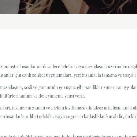
k kazanmıştır. İnsanlar artık sadece telefon veya mesajlaşma üzerinden değil
sanlar için canlı sohbet uygulamaları, yeni insanlarla tanışma ve sosyal il
mesajlaşma, sesli ve görüntülü görüşme gibi özellikler sunar. Bu uygulama
ı kültürleri tanıma ve deneyimleme şansı verir.
biri, insanların zaman ve mekan kısıtlaması olmaksızın iletişim kurabilm
 insanlarla sohbet edebilir. Böylece yeni arkadaşlıklar kurabilir, farklı 
asında da büyük bir rol oynamaktadır. İş seyahatlerinde veya uzaktan ç