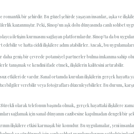
ve romantik bir şehirdir. Bu güzel şehirde yaşayan insanlar, aşka ve iliş
lerlik kazanmıştır. Peki, Sinop'un aşk dolu dünyasında canlı sohbet uygul
 kolayca iletişim kurmasını sağlayan platformlardır. Sinop'ta da bu uygul
t edebilir ve hatta ciddi ilişkilere adım atabilirler. Ancak, bu uygulamaların
r daha geniş bir çevrede potansiyel partnerler bulma imkanına sahip olurl
erle tanışmak ve kendini ifade etmek, ilişkilerin kalitesini artırabilir.
z etkileri de vardır. Sanal ortamda kurulan ilişkilerin gerçek hayatta y
ıcı bilgiler verebilir veya fotoğrafları düzenleyebilirler. Bu durum, karşı
 Sürekli olarak telefonun başında olmak, gerçek hayattaki ilişkilere zaman 
nları sağlamak için sanal dünyanın cazibesine kapılmadan dengeli bir şe
nın ilişkilere etkisi karmaşık bir konudur. Bu uygulamalar, yeni insanlar
kı bulmak ve sürdürmek için canlı sohbet uygulamalarının sağladığı imkanl