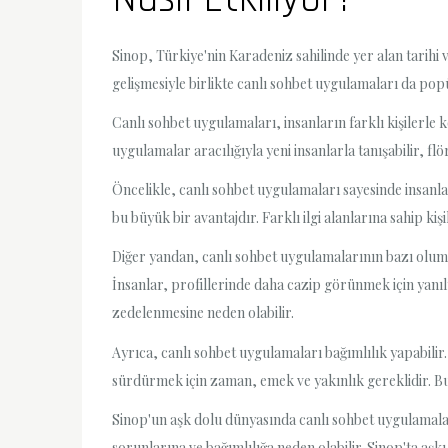
Sinop, Türkiye'nin Karadeniz sahilinde yer alan tarihi 
gelişmesiyle birlikte canlı sohbet uygulamaları da popü
Canlı sohbet uygulamaları, insanların farklı kişilerle
uygulamalar aracılığıyla yeni insanlarla tanışabilir, flör
Öncelikle, canlı sohbet uygulamaları sayesinde insanla
bu büyük bir avantajdır. Farklı ilgi alanlarına sahip kişil
Diğer yandan, canlı sohbet uygulamalarının bazı olumsu
İnsanlar, profillerinde daha cazip görünmek için yanılt
zedelenmesine neden olabilir.
Ayrıca, canlı sohbet uygulamaları bağımlılık yapabilir.
sürdürmek için zaman, emek ve yakınlık gereklidir. Bu
Sinop'un aşk dolu dünyasında canlı sohbet uygulamaları
sorunlarına ve bağımlılığa neden olabilir. Sinop'ta aş