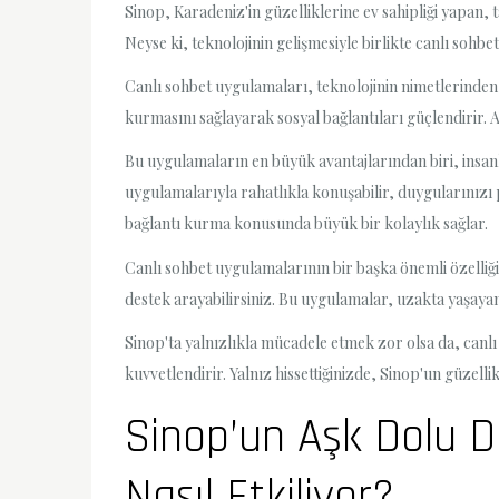
Sinop, Karadeniz'in güzelliklerine ev sahipliği yapan, ta
Neyse ki, teknolojinin gelişmesiyle birlikte canlı sohbe
Canlı sohbet uygulamaları, teknolojinin nimetlerinden 
kurmasını sağlayarak sosyal bağlantıları güçlendirir. Ar
Bu uygulamaların en büyük avantajlarından biri, insanl
uygulamalarıyla rahatlıkla konuşabilir, duygularınızı p
bağlantı kurma konusunda büyük bir kolaylık sağlar.
Canlı sohbet uygulamalarının bir başka önemli özelliği i
destek arayabilirsiniz. Bu uygulamalar, uzakta yaşayan
Sinop'ta yalnızlıkla mücadele etmek zor olsa da, canlı 
kuvvetlendirir. Yalnız hissettiğinizde, Sinop'un güzelli
Sinop’un Aşk Dolu Dü
Nasıl Etkiliyor?