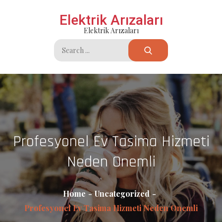
Skip
Elektrik Arızaları
to
Elektrik Arızaları
content
Search
for:
Profesyonel Ev Tasima Hizmeti
Neden Onemli
Home
Uncategorized
Profesyonel Ev Tasima Hizmeti Neden Onemli