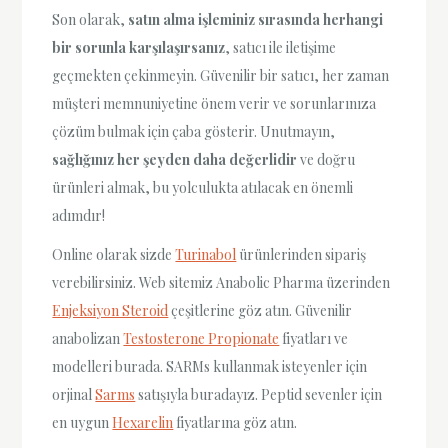
Son olarak,
satın alma işleminiz sırasında herhangi
bir sorunla karşılaşırsanız
, satıcı ile iletişime
geçmekten çekinmeyin. Güvenilir bir satıcı, her zaman
müşteri memnuniyetine önem verir ve sorunlarınıza
çözüm bulmak için çaba gösterir. Unutmayın,
sağlığınız her şeyden daha değerlidir
ve doğru
ürünleri almak, bu yolculukta atılacak en önemli
adımdır!
Online olarak sizde
Turinabol
ürünlerinden sipariş
verebilirsiniz. Web sitemiz Anabolic Pharma üzerinden
Enjeksiyon Steroid
çeşitlerine göz atın. Güvenilir
anabolizan
Testosterone Propionate
fiyatları ve
modelleri burada. SARMs kullanmak isteyenler için
orjinal
Sarms
satışıyla buradayız. Peptid sevenler için
en uygun
Hexarelin
fiyatlarına göz atın.