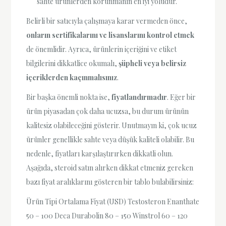
sahte ürünlerden korunmanın en iyi yoludur.
Belirli bir satıcıyla çalışmaya karar vermeden önce,
onların sertifikalarını ve lisanslarını kontrol etmek
de önemlidir. Ayrıca, ürünlerin içeriğini ve etiket
bilgilerini dikkatlice okumalı,
şüpheli veya belirsiz
içeriklerden kaçınmalısınız
.
Bir başka önemli nokta ise,
fiyatlandırmadır
. Eğer bir
ürün piyasadan çok daha ucuzsa, bu durum ürünün
kalitesiz olabileceğini gösterir. Unutmayın ki, çok ucuz
ürünler genellikle sahte veya düşük kaliteli olabilir. Bu
nedenle, fiyatları karşılaştırırken dikkatli olun.
Aşağıda, steroid satın alırken dikkat etmeniz gereken
bazı fiyat aralıklarını gösteren bir tablo bulabilirsiniz:
Ürün Tipi Ortalama Fiyat (USD) Testosteron Enanthate
50 – 100 Deca Durabolin 80 – 150 Winstrol 60 – 120