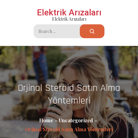
Skip
Elektrik Arızaları
to
Elektrik Arızaları
content
Search
for:
Orjinal Steroid Satın Alma
Yöntemleri
Home
Uncategorized
Orjinal Steroid Satın Alma Yöntemleri