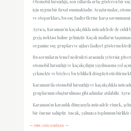
Otomobil hırsızlığı, son yıllarda artış gösteren bir su
için uygun bir fırsat sunmaktadır. Araştırmalar, otomo
ve otoparkları, bu suç faaliyetlerine karşı savunmasız
Ayrıca, Karaman'ın kaçakçılıkla mücadelede de ciddi bi
geçiş noktası haline gelmiştir. Kaçak malların taşınma
organize suç grupları ve ağları faaliyet göstermektedi
Bu sorunların temel nedenleri arasında yetersiz güvenli
otomobil hırsızlığı ve kaçakçılığın yayılmasına yol açm
çekmekte ve böylece bu tehlikeli döngüyü sürdürmekt
Karaman'da otomobil hırsızlığı ve kaçakçılıkla mücade
gruplarının oluşturulması gibi adımlar atılabilir. Ayrıc
Karaman'ın karanlık dünyasıyla mücadele etmek, şehrin 
bir öneme sahiptir. Ancak, yalnızca toplumun birlikte ç
UNCATEGORIZED