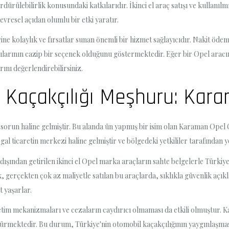
rdürülebilirlik konusundaki katkılarıdır. İkinci el araç satışı ve kullanıl
çevresel açıdan olumlu bir etki yaratır.
e kolaylık ve fırsatlar sunan önemli bir hizmet sağlayıcıdır. Nakit ödeme 
ılarının cazip bir seçenek olduğunu göstermektedir. Eğer bir Opel aracın
ını değerlendirebilirsiniz.
l Kaçakçılığı Meşhuru: Kar
 sorun haline gelmiştir. Bu alanda ün yapmış bir isim olan Karaman Opel Ç
l ticaretin merkezi haline gelmiştir ve bölgedeki yetkililer tarafından 
dışından getirilen ikinci el Opel marka araçların sahte belgelerle Türkiy
, gerçekten çok az maliyetle satılan bu araçlarda, sıklıkla güvenlik açık
t yaşarlar.
enetim mekanizmaları ve cezaların caydırıcı olmaması da etkili olmuştur.
rdürmektedir. Bu durum, Türkiye'nin otomobil kaçakçılığının yaygınlaşm