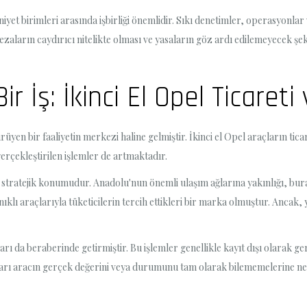
iyet birimleri arasında işbirliği önemlidir. Sıkı denetimler, operasyonlar 
ezaların caydırıcı nitelikte olması ve yasaların göz ardı edilemeyecek şe
 İş: İkinci El Opel Ticareti 
üyen bir faaliyetin merkezi haline gelmiştir. İkinci el Opel araçların tic
erçekleştirilen işlemler de artmaktadır.
n stratejik konumudur. Anadolu'nun önemli ulaşım ağlarına yakınlığı, bura
klı araçlarıyla tüketicilerin tercih ettikleri bir marka olmuştur. Ancak, 
nları da beraberinde getirmiştir. Bu işlemler genellikle kayıt dışı olarak ge
arı aracın gerçek değerini veya durumunu tam olarak bilememelerine ned