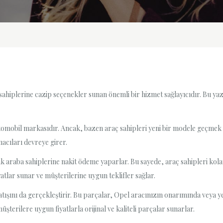
 sahiplerine cazip seçenekler sunan önemli bir hizmet sağlayıcıdır. Bu y
r otomobil markasıdır. Ancak, bazen araç sahipleri yeni bir modele geçm
macıları devreye girer.
k araba sahiplerine nakit ödeme yaparlar. Bu sayede, araç sahipleri kolayca
atlar sunar ve müşterilerine uygun teklifler sağlar.
atışını da gerçekleştirir. Bu parçalar, Opel aracınızın onarımında veya y
şterilere uygun fiyatlarla orijinal ve kaliteli parçalar sunarlar.