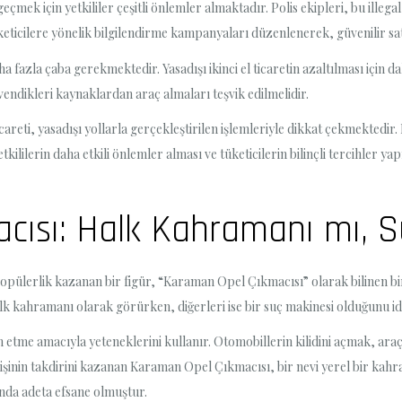
eçmek için yetkililer çeşitli önlemler almaktadır. Polis ekipleri, bu illeg
eticilere yönelik bilgilendirme kampanyaları düzenlenerek, güvenilir satı
fazla çaba gerekmektedir. Yasadışı ikinci el ticaretin azaltılması için 
üvendikleri kaynaklardan araç almaları teşvik edilmelidir.
careti, yasadışı yollarla gerçekleştirilen işlemleriyle dikkat çekmektedi
kililerin daha etkili önlemler alması ve tüketicilerin bilinçli tercihle
cısı: Halk Kahramanı mı, S
popülerlik kazanan bir figür, “Karaman Opel Çıkmacısı” olarak bilinen bi
lk kahramanı olarak görürken, diğerleri ise bir suç makinesi olduğunu id
tme amacıyla yeteneklerini kullanır. Otomobillerin kilidini açmak, araç
kişinin takdirini kazanan Karaman Opel Çıkmacısı, bir nevi yerel bir kah
nda adeta efsane olmuştur.