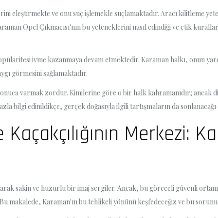
ni eleştirmekte ve onu suç işlemekle suçlamaktadır. Aracı kilitleme yeten
araman Opel Çıkmacısı'nın bu yeteneklerini nasıl edindiği ve etik kural
pülaritesi ivme kazanmaya devam etmektedir. Karaman halkı, onun yard
ygı görmesini sağlamaktadır.
nuca varmak zordur. Kimilerine göre o bir halk kahramanıdır; ancak diğer
azla bilgi edinildikçe, gerçek doğasıyla ilgili tartışmaların da sonlanaca
ve Kaçakçılığının Merkezi: K
ak sakin ve huzurlu bir imaj sergiler. Ancak, bu göreceli güvenli ortamın
 Bu makalede, Karaman'ın bu tehlikeli yönünü keşfedeceğiz ve bu sorunu