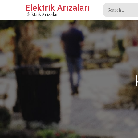
Skip
Elektrik Arızaları
Search
to
Elektrik Arızaları
for:
content