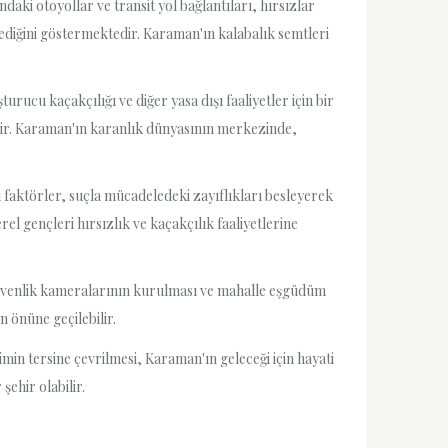
aki otoyollar ve transit yol bağlantıları, hırsızlar
lediğini göstermektedir. Karaman'ın kalabalık semtleri
ucu kaçakçılığı ve diğer yasa dışı faaliyetler için bir
edir. Karaman'ın karanlık dünyasının merkezinde,
Bu faktörler, suçla mücadeledeki zayıflıkları besleyerek
el gençleri hırsızlık ve kaçakçılık faaliyetlerine
 güvenlik kameralarının kurulması ve mahalle eşgüdüm
n önüne geçilebilir.
min tersine çevrilmesi, Karaman'ın geleceği için hayati
ehir olabilir.