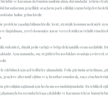
ç türüdür ve Karaman da bundan nasibini almış durumdadır. Şehrin etrafınd
bil hırsızlarının genellikle araçların park edildiği yoğun bölgeleri hedef
 noktalar haline gelmektedir.
r problem yaşadığı bilinmektedir. Kent, stratejik konumu nedeniyle uyuştur
sı ve dağıtılması, yerel ekonomiye zarar vererek istikrarı tehdit etmekt
r.
k önlemleri, düşük polis varlığı ve bölgedeki işsizlik oranı sayılabilir. 
aktadır. Aynı zamanda, suç örgütleri bu zorlukları avantaja çevirerek yer
edir.
le edebilmek için acil tedbirler alınmalıdır. Polis gücünün artırılması,
a, gençlere alternatif eğitim ve iş fırsatları sunularak, suça yönelmelerini
güvenliğini sağlamak için herkesin sorumluluğundadır. Bu tehlikeli eğili
alışmasıyla bu sorunlarla başa çıkılabilir ve Karaman tekrar huzurlu bir ş