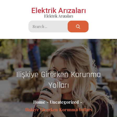
Skip
Elektrik Arızaları
to
Elektrik Arızaları
content
Search
for:
Ilişkiye Girerken Korunma
Yolları
Home
Uncategorized
Ilişkiye Girerken Korunma Yolları