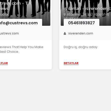
trevs.com - TV
iews
iş ilanları - isverenden
lobal
Ataşehir, 34760 Ataşehir/
İstanbul
nfo@custrevs.com
05461893827
ustrevs.com
isverenden.com
eviews That Help You Make
Doğru iş, doğru aday.
Best Choice.
AYLAR
DETAYLAR