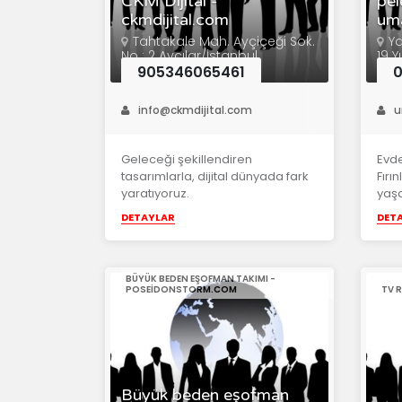
CKM Dijital -
pel
ckmdijital.com
um
Tahtakale Mah. Ayçiçeği Sok.
Ya
No : 2 Avcılar/İstanbul
19 Y
905346065461
0
info@ckmdijital.com
u
Geleceği şekillendiren
Evde
tasarımlarla, dijital dünyada fark
Fırı
yaratıyoruz.
yaşa
DETAYLAR
DET
BÜYÜK BEDEN EŞOFMAN TAKIMI -
POSEIDONSTORM.COM
TV 
Büyük beden eşofman