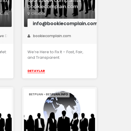
ntı
sportbook complaints -
bookiecomplain.com
z Sk.
Global
info@bookiecomplain.com
e Dış Tic. LTD. ŞTİ
bookiecomplain.com
fet:
We’re Here to Fix It – Fast, Fair,
and Transparent.
DETAYLAR
BETPUAN - BETPUAN.INFO