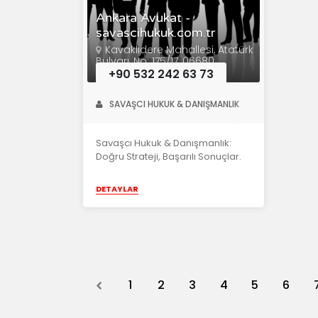
Ankara Avukat -
savascihukuk.com.tr
Kavaklıdere Mahallesi, Atatürk
Bulvarı, No: 175/17, 06680
Çankaya/Ankara
+90 532 242 63 73
SAVAŞCI HUKUK & DANIŞMANLIK
Savaşcı Hukuk & Danışmanlık:
Doğru Strateji, Başarılı Sonuçlar.
DETAYLAR
Previous
1
2
3
4
5
6