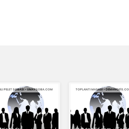
INLI PELET SOBASI - UMAYSOBA.COM
TOPLANTI MASASI - DEMANOFIS.C