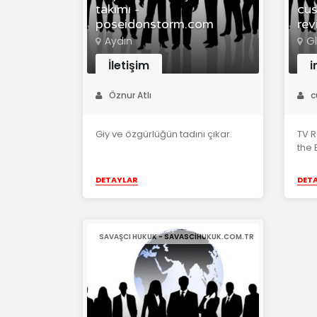
takımı -
cus
poseidonstorm.com
rev
Aydın
G
İletişim
i
Öznur Atlı
c
Giy ve özgürlüğün tadını çıkar.
TV R
the 
DETAYLAR
DET
SAVAŞCI HUKUK - SAVASCIHUKUK.COM.TR