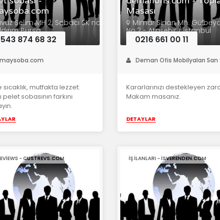
et sobası -
demanofis.com - Topla
aysoba.com
Masası
vuz Selim MH 2. Sobacı SK no
Mimar Sinan Mh. Gülbeya
ıldırım Bursa
No:2 - Ataşehir / İstanbul
543 874 68 32
0216 661 00 11
maysoba.com
Deman Ofis Mobilyaları San v
 sıcaklık, mutfakta lezzet:
Kararlarınızı destekleyen zara
nlı pelet sobasının farkını
Makam masanız.
yın.
AYLAR
DETAYLAR
REVIEWS - CUSTREVS.COM
IŞ ILANLARI - ISVERENDEN.COM