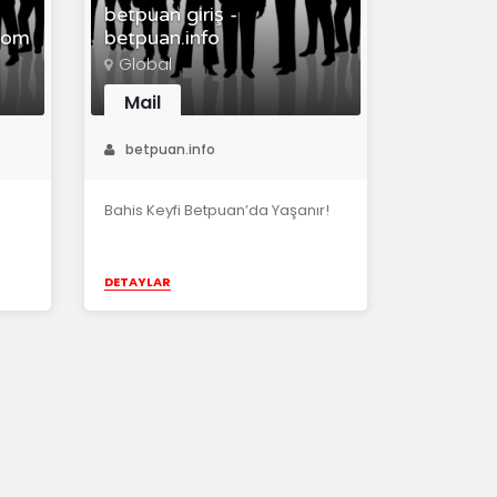
betpuan giriş -
.com
betpuan.info
Global
Mail
betpuan.info
Bahis Keyfi Betpuan’da Yaşanır!
DETAYLAR