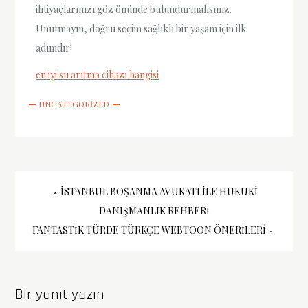
ihtiyaçlarınızı göz önünde bulundurmalısınız.
Unutmayın, doğru seçim sağlıklı bir yaşam için ilk
adımdır!
en iyi su arıtma cihazı hangisi
UNCATEGORIZED
Yazı
İSTANBUL BOŞANMA AVUKATI ILE HUKUKI
DANIŞMANLIK REHBERI
gezinmesi
FANTASTIK TÜRDE TÜRKÇE WEBTOON ÖNERILERI
Bir yanıt yazın