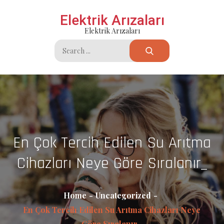
Skip
Elektrik Arızaları
to
Elektrik Arızaları
content
Search
for:
En Çok Tercih Edilen Su Arıtma
Cihazları Neye Göre Sıralanır_
Home
Uncategorized
En Çok Tercih Edilen Su Arıtma Cihazları Neye
Göre Sıralanır_