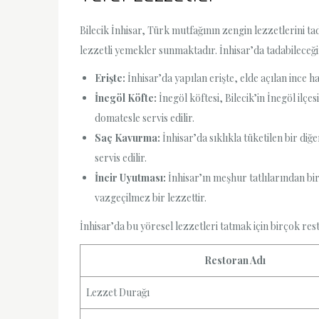
Bilecik İnhisar, Türk mutfağının zengin lezzetlerini t
lezzetli yemekler sunmaktadır. İnhisar’da tadabileceği
Erişte:
İnhisar’da yapılan erişte, elde açılan ince h
İnegöl Köfte:
İnegöl köftesi, Bilecik’in İnegöl ilçe
domatesle servis edilir.
Saç Kavurma:
İnhisar’da sıklıkla tüketilen bir di
servis edilir.
İncir Uyutması:
İnhisar’ın meşhur tatlılarından biri
vazgeçilmez bir lezzettir.
İnhisar’da bu yöresel lezzetleri tatmak için birçok re
Restoran Adı
Lezzet Durağı