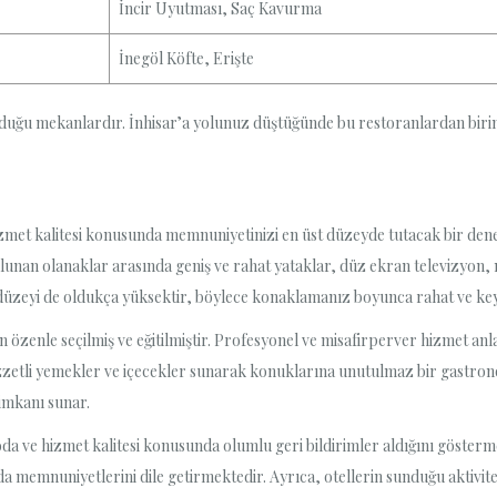
İncir Uyutması, Saç Kavurma
İnegöl Köfte, Erişte
ulduğu mekanlardır. İnhisar’a yolunuz düştüğünde bu restoranlardan birini
izmet kalitesi konusunda memnuniyetinizi en üst düzeyde tutacak bir dene
nan olanaklar arasında geniş ve rahat yataklar, düz ekran televizyon, m
düzeyi de oldukça yüksektir, böylece konaklamanız boyunca rahat ve keyif
n özenle seçilmiş ve eğitilmiştir. Profesyonel ve misafirperver hizmet anlayı
 lezzetli yemekler ve içecekler sunarak konuklarına unutulmaz bir gastr
imkanı sunar.
 oda ve hizmet kalitesi konusunda olumlu geri bildirimler aldığını gösterm
a memnuniyetlerini dile getirmektedir. Ayrıca, otellerin sunduğu aktivite