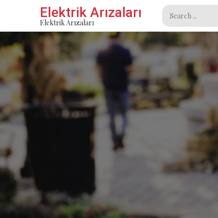
Skip
Elektrik Arızaları
Search
to
Elektrik Arızaları
for:
content