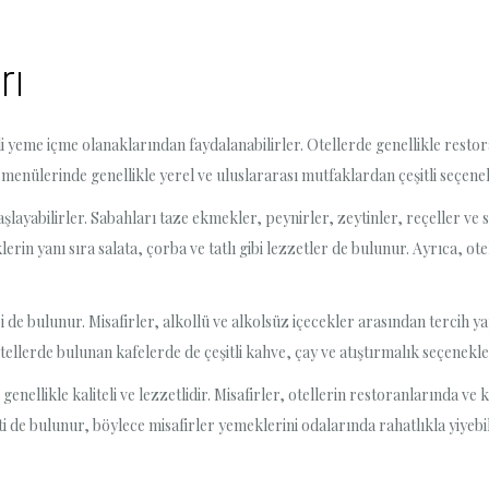
rı
tli yeme içme olanaklarından faydalanabilirler. Otellerde genellikle restor
k menülerinde genellikle yerel ve uluslararası mutfaklardan çeşitli seçen
şlayabilirler. Sabahları taze ekmekler, peynirler, zeytinler, reçeller ve s
erin yanı sıra salata, çorba ve tatlı gibi lezzetler de bulunur. Ayrıca, o
i de bulunur. Misafirler, alkollü ve alkolsüz içecekler arasından tercih ya
tellerde bulunan kafelerde de çeşitli kahve, çay ve atıştırmalık seçenekle
genellikle kaliteli ve lezzetlidir. Misafirler, otellerin restoranlarında ve
ti de bulunur, böylece misafirler yemeklerini odalarında rahatlıkla yiyebil