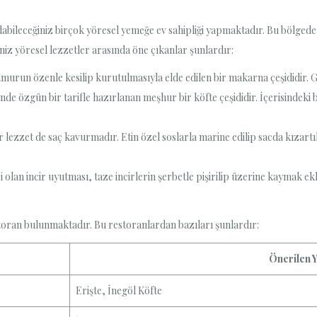
adabileceğiniz birçok yöresel yemeğe ev sahipliği yapmaktadır. Bu bölgede
niz yöresel lezzetler arasında öne çıkanlar şunlardır:
amurun özenle kesilip kurutulmasıyla elde edilen bir makarna çeşididir. Gene
sinde özgün bir tarifle hazırlanan meşhur bir köfte çeşididir. İçerisindeki
ğer lezzet de saç kavurmadır. Etin özel soslarla marine edilip sacda kıza
 olan incir uyutması, taze incirlerin şerbetle pişirilip üzerine kaymak ekl
storan bulunmaktadır. Bu restoranlardan bazıları şunlardır:
Önerilen 
Erişte, İnegöl Köfte