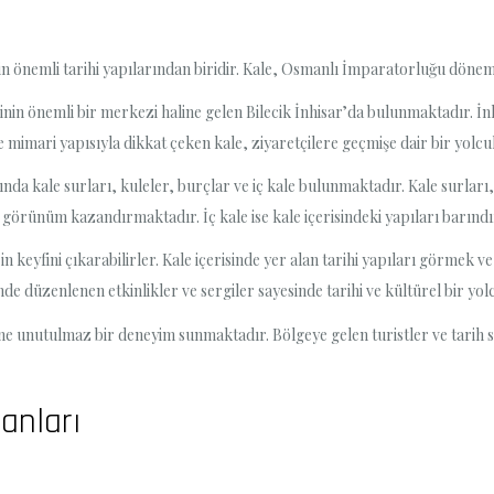
enin önemli tarihi yapılarından biridir. Kale, Osmanlı İmparatorluğu döne
inin önemli bir merkezi haline gelen Bilecik İnhisar’da bulunmaktadır. 
 mimari yapısıyla dikkat çeken kale, ziyaretçilere geçmişe dair bir yolc
rasında kale surları, kuleler, burçlar ve iç kale bulunmaktadır. Kale sur
ir görünüm kazandırmaktadır. İç kale ise kale içerisindeki yapıları barınd
rin keyfini çıkarabilirler. Kale içerisinde yer alan tarihi yapıları görme
nde düzenlenen etkinlikler ve sergiler sayesinde tarihi ve kültürel bir yolc
lerine unutulmaz bir deneyim sunmaktadır. Bölgeye gelen turistler ve tarih
anları