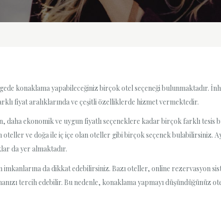
u bölgede konaklama yapabileceğiniz birçok otel seçeneği bulunmaktadır.
arklı fiyat aralıklarında ve çeşitli özelliklerde hizmet vermektedir.
rden, daha ekonomik ve uygun fiyatlı seçeneklere kadar birçok farklı tesi
oteller ve doğa ile iç içe olan oteller gibi birçok seçenek bulabilirsiniz.
lar da yer almaktadır.
 imkanlarına da dikkat edebilirsiniz. Bazı oteller, online rezervasyon 
pmanızı tercih edebilir. Bu nedenle, konaklama yapmayı düşündüğünüz ote