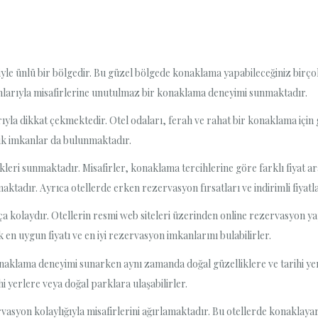
eriyle ünlü bir bölgedir. Bu güzel bölgede konaklama yapabileceğiniz birçok
kanlarıyla misafirlerine unutulmaz bir konaklama deneyimi sunmaktadır.
ıyla dikkat çekmektedir. Otel odaları, ferah ve rahat bir konaklama için 
jik imkanlar da bulunmaktadır.
ekleri sunmaktadır. Misafirler, konaklama tercihlerine göre farklı fiyat a
adır. Ayrıca otellerde erken rezervasyon fırsatları ve indirimli fiyatl
a kolaydır. Otellerin resmi web siteleri üzerinden online rezervasyon y
k en uygun fiyatı ve en iyi rezervasyon imkanlarını bulabilirler.
 konaklama deneyimi sunarken aynı zamanda doğal güzelliklere ve tarihi y
ihi yerlere veya doğal parklara ulaşabilirler.
rvasyon kolaylığıyla misafirlerini ağırlamaktadır. Bu otellerde konaklayara