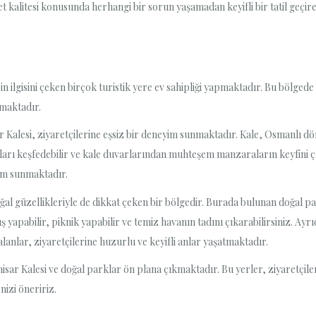
kalitesi konusunda herhangi bir sorun yaşamadan keyifli bir tatil geçireb
erin ilgisini çeken birçok turistik yere ev sahipliği yapmaktadır. Bu bölged
tmaktadır.
ar Kalesi, ziyaretçilerine eşsiz bir deneyim sunmaktadır. Kale, Osmanlı dö
pıları keşfedebilir ve kale duvarlarından muhteşem manzaraların keyfini ç
yim sunmaktadır.
oğal güzellikleriyle de dikkat çeken bir bölgedir. Burada bulunan doğal par
yüş yapabilir, piknik yapabilir ve temiz havanın tadını çıkarabilirsiniz. A
lanlar, ziyaretçilerine huzurlu ve keyifli anlar yaşatmaktadır.
nhisar Kalesi ve doğal parklar ön plana çıkmaktadır. Bu yerler, ziyaretçi
nizi öneririz.