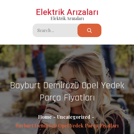
Skip
Elektrik Arızaları
to
Elektrik Arızaları
content
Search
for:
Bayburt Demirözü Opel Yedek
Parça Fiyatları
Home
Uncategorized
Bayburt Demirözü Opel Yedek Parça Fiyatları