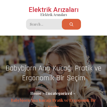
Skip
Elektrik Arızaları
to
Elektrik Arızaları
content
Search
for:
Babybjorn Ana Kucağı Pratik ve
Ergonomik Bir Seçim
Home
Uncategorized
Babybjorn Ana Kucağı Pratik ve Ergonomik Bir
Seçim