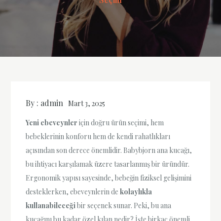
By :
admin
Mart 3, 2025
Yeni ebeveynler
için doğru ürün seçimi, hem
bebeklerinin konforu hem de kendi rahatlıkları
açısından son derece önemlidir. Babybjorn ana kucağı,
bu ihtiyacı karşılamak üzere tasarlanmış bir üründür.
Ergonomik yapısı sayesinde, bebeğin fiziksel gelişimini
desteklerken, ebeveynlerin de
kolaylıkla
kullanabileceği
bir seçenek sunar. Peki, bu ana
kucağını bu kadar özel kılan nedir? İşte birkaç önemli