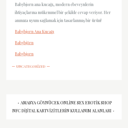
Babybjorn ana kucağı, modern ebeveynlerin
ihtiyaçlarına mükemmel bir şekilde cevap veriyor. Her
anınıza uyum sağlamak için tasarlanmış bir ürün!
Babybjorn Ana Kucağı
Babybjörn
Babybjorn
UNCATEGORIZED
Yazı
AMASYA GÖYNÜCEK ONLINE SEX EROTIK SHOP
NFC DIJITAL KARTVIZITLERIN KULLANIM ALANLARI
gezinmesi