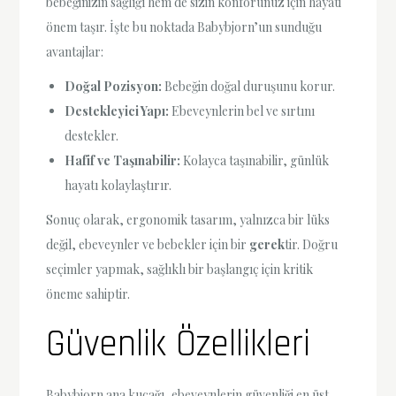
bebeğinizin sağlığı hem de sizin konforunuz için hayati
önem taşır. İşte bu noktada Babybjorn’un sunduğu
avantajlar:
Doğal Pozisyon:
Bebeğin doğal duruşunu korur.
Destekleyici Yapı:
Ebeveynlerin bel ve sırtını
destekler.
Hafif ve Taşınabilir:
Kolayca taşınabilir, günlük
hayatı kolaylaştırır.
Sonuç olarak, ergonomik tasarım, yalnızca bir lüks
değil, ebeveynler ve bebekler için bir
gerek
tir. Doğru
seçimler yapmak, sağlıklı bir başlangıç için kritik
öneme sahiptir.
Güvenlik Özellikleri
Babybjorn ana kucağı, ebeveynlerin güvenliği en üst