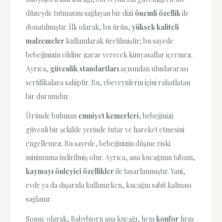
düzeyde tutmasını sağlayan bir dizi
önemli özellik
ile
donatılmıştır. İlk olarak, bu ürün,
yüksek kaliteli
malzemeler
kullanılarak üretilmiştir; bu sayede
bebeğinizin cildine zarar verecek kimyasallar içermez.
Ayrıca,
güvenlik standartları
açısından uluslararası
sertifikalara sahiptir. Bu, ebeveynlerin içini rahatlatan
bir durumdur.
Üründe bulunan
emniyet kemerleri
, bebeğinizi
güvenli bir şekilde yerinde tutar ve hareket etmesini
engellemez. Bu sayede, bebeğinizin düşme riski
minimuma indirilmiş olur. Ayrıca, ana kucağının tabanı,
kaymayı önleyici özellikler
ile tasarlanmıştır. Yani,
evde ya da dışarıda kullanırken, kucağın sabit kalması
sağlanır.
Sonuç olarak, Babybjorn ana kucağı, hem
konfor
hem