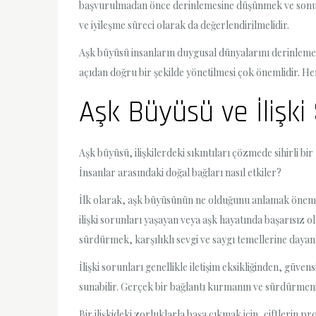
başvurulmadan önce derinlemesine düşünmek ve sonuçl
ve iyileşme süreci olarak da değerlendirilmelidir.
Aşk büyüsü insanların duygusal dünyalarını derinlemesi
açıdan doğru bir şekilde yönetilmesi çok önemlidir. Her
Aşk Büyüsü ve İlişki 
Aşk büyüsü, ilişkilerdeki sıkıntıları çözmede sihirli b
İnsanlar arasındaki doğal bağları nasıl etkiler?
İlk olarak, aşk büyüsünün ne olduğunu anlamak önemlidi
ilişki sorunları yaşayan veya aşk hayatında başarısız ol
sürdürmek, karşılıklı sevgi ve saygı temellerine dayanma
İlişki sorunları genellikle iletişim eksikliğinden, güve
sunabilir. Gerçek bir bağlantı kurmanın ve sürdürmenin 
Bir ilişkideki zorluklarla başa çıkmak için, çiftlerin pr