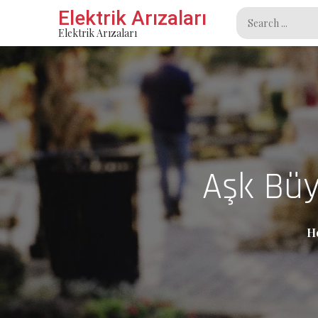
Skip
Elektrik Arızaları
Search
to
Elektrik Arızaları
for:
content
Aşk Büy
H