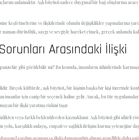
arını anlamaktır. Aşk büyüsü sadece duygusal bir bağ oluşturma aracı
ne keşfetmelerine ve ilişkilerinde olumlu değişiklikler yapmalarına yardım
 zaman dürüstlük, saygı ve sevgiyle hareket etmek, gerçek anlamda kalıcı 
Sorunları Arasındaki İlişki
ir panzehir gibi görülebilir mi? Bu konuda, insanların zihinlerinde karmaş
r. Birçok kültürde, aşk büyüsü, bir kişinin başka bir kişi üzerinde kont
an insanlar için cazip bir seçenek haline gelir. Ancak, bu tür uygulamaların
yan bir ilişki yaratma riskini taşır.
nsizlikten veya farklı beklentilerden kaynaklanır. Aşk büyüsü gibi sihirli
yolu, karşılıklı anlayış, empati ve sağlıklı iletişim kurma yeteneğine day
ofesyonel yardım araması ve ilişki danışmanlığı alması genellikle daha sağlı