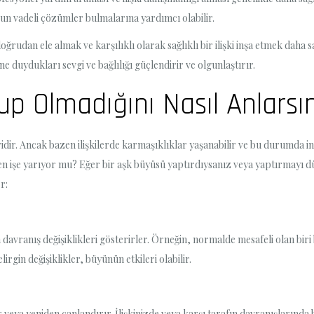
un vadeli çözümler bulmalarına yardımcı olabilir.
oğrudan ele almak ve karşılıklı olarak sağlıklı bir ilişki inşa etmek daha 
ne duydukları sevgi ve bağlılığı güçlendirir ve olgunlaştırır.
lup Olmadığını Nasıl Anlarsı
idir. Ancak bazen ilişkilerde karmaşıklıklar yaşanabilir ve bu durumda i
en işe yarıyor mu? Eğer bir aşk büyüsü yaptırdıysanız veya yaptırmayı dü
r:
in davranış değişiklikleri gösterirler. Örneğin, normalde mesafeli olan biri
lirgin değişiklikler, büyünün etkileri olabilir.
r veya yeniden canlandırır. İlişkinizde veya karşı tarafın davranışlarında