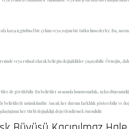
rafa karşı içgüdüsel bir çekim veya yoğun bir tutku hissederler. Bu, norm
esinde veya ruhsal olarak belirgin değişiklikler yaşayabilir. Örneğin, dah
irtiler de görülebilir. Bu belirtiler arasında huzursuzluk, uyku düzensizliğ
le belirtilerle mümkündür. Ancak her durum farklılık gösterebilir ve do
ılaştığınız her türlü değişikliği değerlendirmek önemlidir.
k Büyüsü Kaçınılmaz Hale 