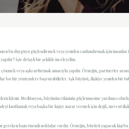
bazen bu duyguyu güçlendirmek veya yeniden canlandırmak için insanlar 
pılır? İşte detaylı bir şekilde inceleyelim.
i çözmek veya aşkı arttırmak amacıyla yapılır. Örneğin, partnerler arası
ar bu tür yöntemlere başvurabilirler. Aşk büyüsü, ilişkiye yeniden bir tut
 desteklenir. Meditasyon, büyünün etkisinin güçlenmesine yardımcı olurke
radeyi kısıtlamak veya başka bir kişiye zarar vermek için değil, mevcut ili
 gereken bazı önemli noktalar vardır. Örneğin, büyüyü yapacak kişi bu 