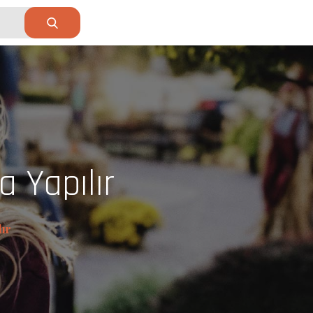
 Yapılır
ır