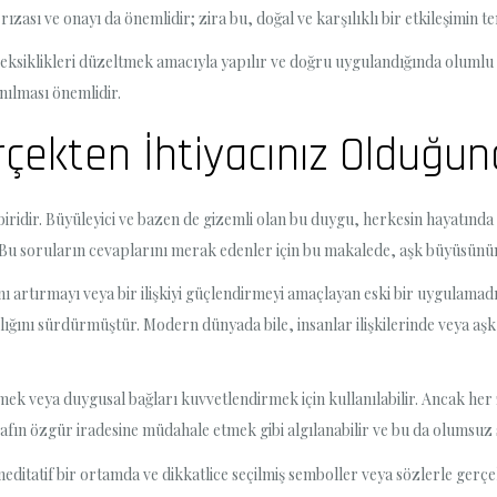
ızası ve onayı da önemlidir; zira bu, doğal ve karşılıklı bir etkileşimin te
ya eksiklikleri düzeltmek amacıyla yapılır ve doğru uygulandığında olumlu
anılması önemlidir.
rçekten İhtiyacınız Olduğu
ridir. Büyüleyici ve bazen de gizemli olan bu duygu, herkesin hayatında e
Bu soruların cevaplarını merak edenler için bu makalede, aşk büyüsünü
ını artırmayı veya bir ilişkiyi güçlendirmeyi amaçlayan eski bir uygulama
arlığını sürdürmüştür. Modern dünyada bile, insanlar ilişkilerinde veya a
zmek veya duygusal bağları kuvvetlendirmek için kullanılabilir. Ancak her 
ın özgür iradesine müdahale etmek gibi algılanabilir ve bu da olumsuz s
 meditatif bir ortamda ve dikkatlice seçilmiş semboller veya sözlerle gerçe