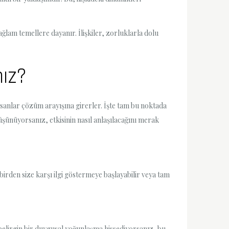
sağlam temellere dayanır. İlişkiler, zorluklarla dolu
nız?
nsanlar çözüm arayışına girerler. İşte tam bu noktada
şünüyorsanız, etkisinin nasıl anlaşılacağını merak
 birden size karşı ilgi göstermeye başlayabilir veya tam
 belirgin bir duygusal yoğunlaşma hissediyorsanız, bu