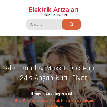
Skip
Elektrik Arızaları
to
Elektrik Arızaları
content
Search
for:
Alec Bradley Maxx Freak Puro –
24’s Ahşap Kutu Fiyat
Home
Uncategorized
Alec Bradley Maxx Freak Puro – 24’s Ahşap
Kutu Fiyat