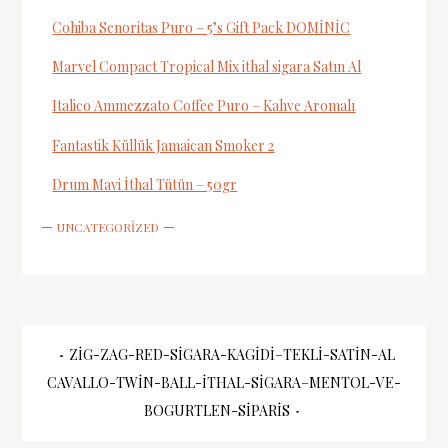
Cohiba Senoritas Puro – 5’s Gift Pack DOMİNİC
Marvel Compact Tropical Mix ithal sigara Satın Al
Italico Ammezzato Coffee Puro – Kahve Aromalı
Fantastik Küllük Jamaican Smoker 2
Drum Mavi İthal Tütün – 50gr
UNCATEGORIZED
Yazı
ZIG-ZAG-RED-SIGARA-KAGIDI–TEKLI-SATIN-AL
CAVALLO-TWIN-BALL-ITHAL-SIGARA–MENTOL-VE-
gezinmesi
BOGURTLEN-SIPARIS