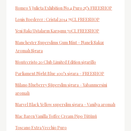
Romeo Y Julieta Exhibition No.4 Puro 25’s FREESHOP
Louis Roederer : Cristal 2014 75CL FREESHOP
Yeni Rakı Ustaların Karışımı 70CL FREESHOP
Manchester Superslims Gum Mint – Naneli Sakız
Aromalı Sigara
Montecristo 20 Club Limited Edition sigarillo
Parliament Night Blue 100’s sigara – FREESHOP
Milano Blueberry Süperslim sigara – Yabanmersini
aromalı
Marvel Black Yellow superslim sigara – Vanilya aromalı
Mac Baren Vanilla Toffee Cream Pipo Tütünü
Toscano Extra Vecchio Puro