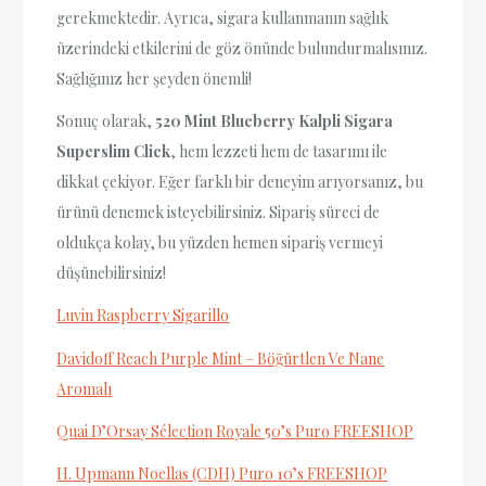
gerekmektedir. Ayrıca, sigara kullanmanın sağlık
üzerindeki etkilerini de göz önünde bulundurmalısınız.
Sağlığınız her şeyden önemli!
Sonuç olarak,
520 Mint Blueberry Kalpli Sigara
Superslim Click
, hem lezzeti hem de tasarımı ile
dikkat çekiyor. Eğer farklı bir deneyim arıyorsanız, bu
ürünü denemek isteyebilirsiniz. Sipariş süreci de
oldukça kolay, bu yüzden hemen sipariş vermeyi
düşünebilirsiniz!
Luvin Raspberry Sigarillo
Davidoff Reach Purple Mint – Böğürtlen Ve Nane
Aromalı
Quai D’Orsay Sélection Royale 50’s Puro FREESHOP
H. Upmann Noellas (CDH) Puro 10’s FREESHOP