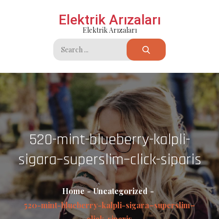
Skip
Elektrik Arızaları
to
Elektrik Arızaları
content
Search
for:
520-mint-blueberry-kalpli-
sigara–superslim–click-siparis
Home
Uncategorized
520-mint-blueberry-kalpli-sigara–superslim–
click-siparis